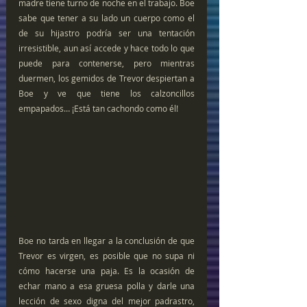
madre tiene turno de noche en el trabajo. Boe 
sabe que tener a su lado un cuerpo como el 
de su hijastro podría ser una tentación 
irresistible, aun así accede y hace todo lo que 
puede para contenerse, pero mientras 
duermen, los gemidos de Trevor despiertan a 
Boe y ve que tiene los calzoncillos 
empapados… ¡Está tan cachondo como él!
Boe no tarda en llegar a la conclusión de que 
Trevor es virgen, es posible que no supa ni 
cómo hacerse una paja. Es la ocasión de 
echar mano a esa gruesa polla y darle una 
lección de sexo digna del mejor padrastro, 