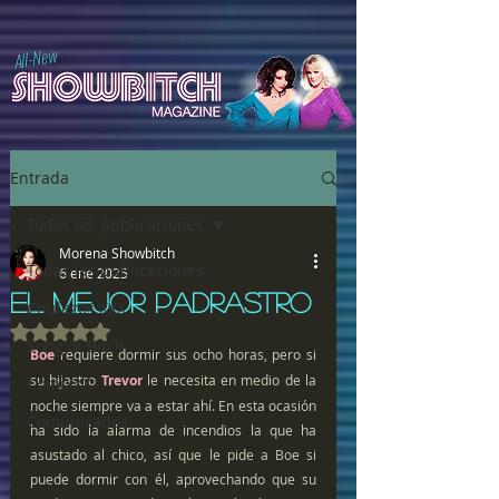
All-New
Entrada
Todas las publicaciones
Morena Showbitch
Todas las publicaciones
6 ene 2025
EL MEJOR PADRASTRO
Chulazos XXX
Obtuvo NaN de 5 estrellas.
Song of Bitch
Boe
 requiere dormir sus ocho horas, pero si 
su hijastro 
Trevor
 le necesita en medio de la 
ComiXXX
noche siempre va a estar ahí. En esta ocasión 
Comunicados
ha sido la alarma de incendios la que ha 
asustado al chico, así que le pide a Boe si 
puede dormir con él, aprovechando que su 