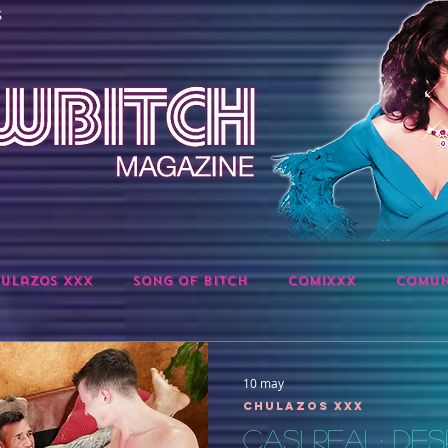
S
ulazos XXX
Song of Bitch
ComiXXX
Comun
10 may
Chulazos XXX
CASI REAL: DE