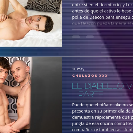
entre sí en el dormitorio, y Lu
antes de que el activo le bese 
polla de Deacon para enseguid
que Deacon pueda lamerle el o
dentro. Al pasivo le encanta qu
y vuelve
10 may
Chulazos XXX
EL DIABLILLO 
– PARTE 1
Puede que el niñato Jake no 
presenta en su primer día de 
demuestra rápidamente que p
jungla de esa oficina como los
compañero y también asistente