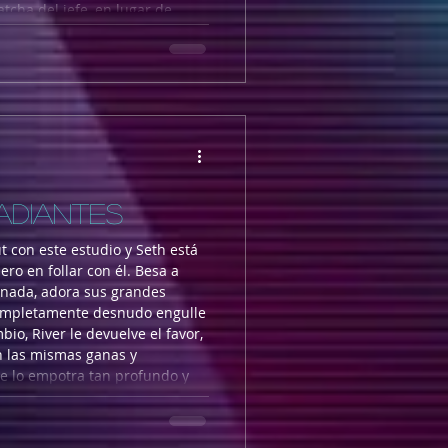
tcha del jefe, en lugar de
das y se atribuye el mérito.
joderlo y no literalmente, así
ADIANTES
t con este estudio y Seth está
ero en follar con él. Besa a
enada, adora sus grandes
completamente desnudo engulle
io, River le devuelve el favor,
n las mismas ganas y
e lo empotra tan profundo y
 entre gemido y gemido de