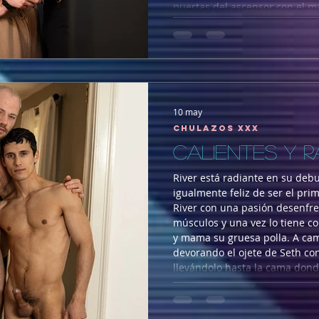
puertas del ascensor con el ma
ayudarlo, Jake le coge las bebi
Oliver maldice al diablillo por 
que su compañer
10 may
Chulazos XXX
CALIENTES Y R
River está radiante en su debu
igualmente feliz de ser el prim
River con una pasión desenfr
músculos y una vez lo tiene 
y mama su gruesa polla. A camb
devorando el ojete de Seth co
llevándolo hasta la cama dond
bien que Seth lo llama "papi"
placer. Como el dínamo s