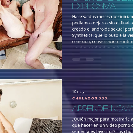
EXPLOSIVA
Hace ya dos meses que iniciam
podíamos dejaros sin el final.
creado el androide sexual per
Synthetics, que lo puso a la v
conexión, conversación e inti
atentos, profundamente perso
nunca nadie se sienta solo. Ni
comprar a Ryder, uno de esos 
momento de devolv
10 may
Chulazos XXX
APRENDE NOV
¿Quién mejor para mostrarle a
que hacer en un video porno 
sementales favoritos? Los ch