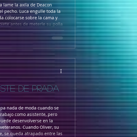
ca lame la axila de Deacon
el pecho. Luca engulle toda la
a colocarse sobre la cama y
jete antes de meterle su polla
e se lo follen rápido y a fondo,
VISTE DE PRADA
sepa nada de moda cuando se
trabajo como asistente, pero
uede desenvolverse en la
 veteranos. Cuando Oliver, su
, se queda atrapado entre las