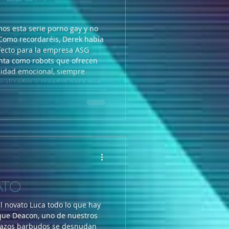
os esta serie porno gay y no
 Como recordaréis, Derek había
fecto para la empresa ASG
enta como robots que ofrecen
midad emocional, siempre
nalizados y creados para que
co fue uno de los primeros en
androides, pero ha llegado el
ATO
l novato Luca todo lo que hay
que Deacon, uno de nuestros
ulazos barbudos se desnudan