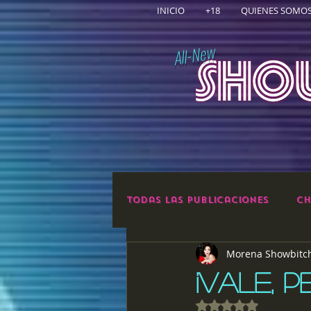
INICIO
+18
QUIENES SOMO
All-New
Todas las publicaciones
Ch
Morena Showbitc
¡VALE, P
Obtuvo NaN de 5 e