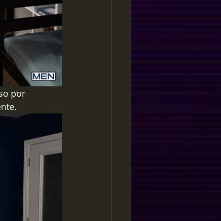
so por 
nte.