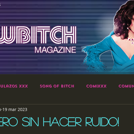
S
ulazos XXX
Song of Bitch
ComiXXX
Comun
h
19 mar 2023
ERO SIN HACER RUIDO!
strellas.