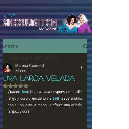
All-New
Entrada
Todas las publicaciones
Morena Showbitch
Todas las publicaciones
31 ene
UNA LARGA VELADA
Chulazos XXX
Obtuvo NaN de 5 estrellas.
Song of Bitch
Cuando 
Max
 llega a casa después de un día 
largo y duro y encuentra a 
Seth 
esperándolo 
ComiXXX
con su polla en la mano, le ofrece una velada 
Comunicados
larga… y dura.  