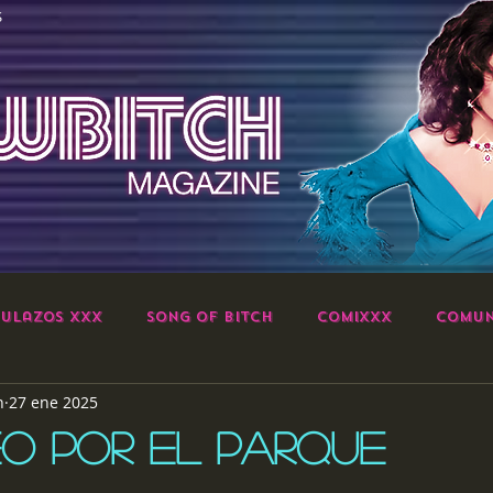
S
ulazos XXX
Song of Bitch
ComiXXX
Comun
h
27 ene 2025
O POR EL PARQUE
strellas.