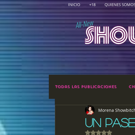
INICIO
+18
QUIENES SOMO
All-New
Todas las publicaciones
Ch
Morena Showbitc
UN PASE
Obtuvo NaN de 5 e