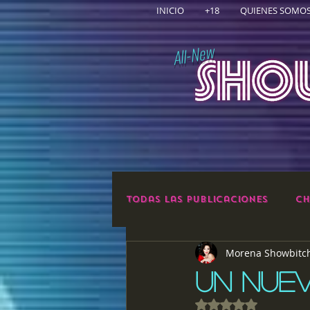
INICIO
+18
QUIENES SOMO
All-New
Todas las publicaciones
Ch
Morena Showbitc
UN NUE
Obtuvo NaN de 5 e