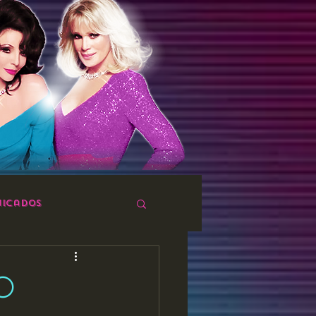
icados
O