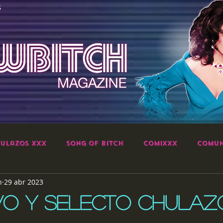
S
ulazos XXX
Song of Bitch
ComiXXX
Comun
h
29 abr 2023
VO Y SELECTO CHULAZ
strellas.