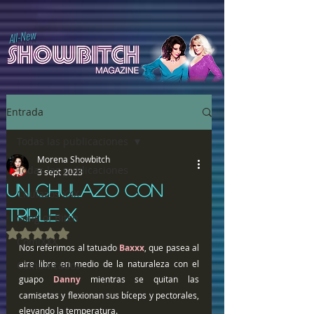
All-New
Entrada
Todas las publicaciones
Morena Showbitch
Todas las publicaciones
3 sept 2023
UN CHULAZO CON
Chulazos XXX
TRIPLE X
Song of Bitch
Obtuvo NaN de 5 estrellas.
ComiXXX
Nos referimos al tatuado 
Baxxx
, que pasea al 
aire libre en medio de la naturaleza con el 
Comunicados
guapo 
Danny 
mientras se quitan las 
camisetas y flexionan sus bíceps y pectorales, 
elevando la temperatura.