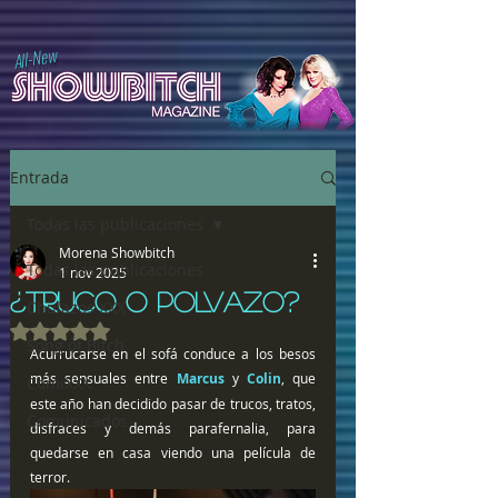
All-New
Entrada
Todas las publicaciones
Morena Showbitch
Todas las publicaciones
1 nov 2025
¿TRUCO O POLVAZO?
Chulazos XXX
Obtuvo NaN de 5 estrellas.
Song of Bitch
Acurrucarse en el sofá conduce a los besos 
más sensuales entre 
Marcus
 y 
Colin
, que 
ComiXXX
este año han decidido pasar de trucos, tratos, 
Comunicados
disfraces y demás parafernalia, para 
quedarse en casa viendo una película de 
terror.