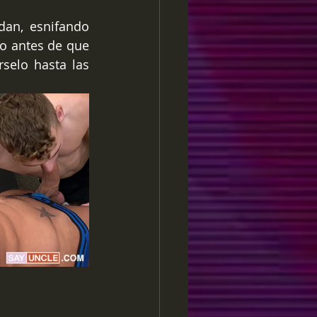
dan, esnifando 
 antes de que 
elo hasta las 