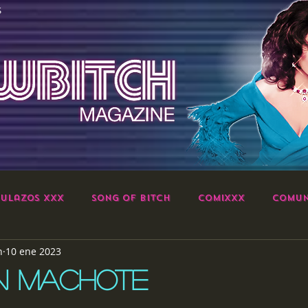
S
ulazos XXX
Song of Bitch
ComiXXX
Comun
h
10 ene 2023
N MACHOTE
strellas.