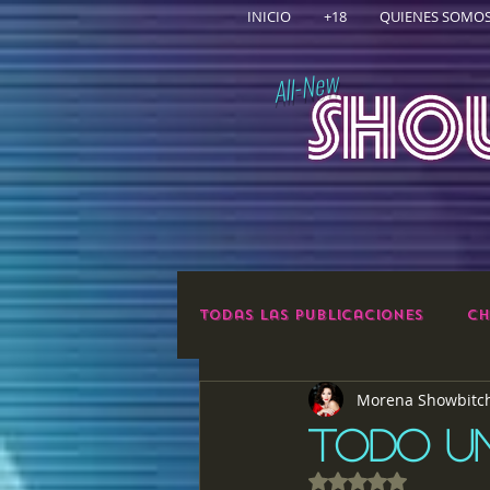
INICIO
+18
QUIENES SOMO
All-New
Todas las publicaciones
Ch
Morena Showbitc
TODO U
Obtuvo NaN de 5 e