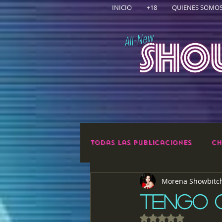
INICIO
+18
QUIENES SOMO
All-New
Todas las publicaciones
Ch
Morena Showbitc
TENGO 
Obtuvo NaN de 5 e