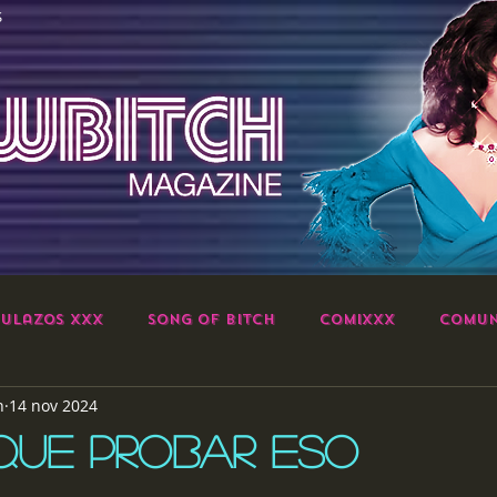
S
ulazos XXX
Song of Bitch
ComiXXX
Comun
h
14 nov 2024
QUE PROBAR ESO
strellas.