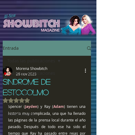
All-New
Entrada
Todas las publicaciones
Morena Showbitch
Todas las publicaciones
26 nov 2023
SINDROME DE
Chulazos XXX
ESTOCOLMO
Song of Bitch
Obtuvo NaN de 5 estrellas.
ComiXXX
Spencer (
Jayden
) y Ray (
Adam
) tienen una 
historia muy complicada, una que ha llenado 
Comunicados
las páginas de la prensa local durante el año 
pasado. Después de todo ese ha sido el 
tiempo que Ray ha pasado entre rejas por 