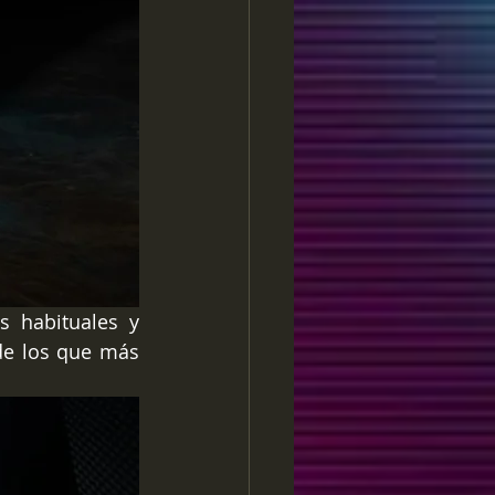
s habituales y 
de los que más 