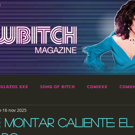
S
ulazos XXX
Song of Bitch
ComiXXX
Comun
h
16 nov 2025
E MONTAR CALIENTE: EL