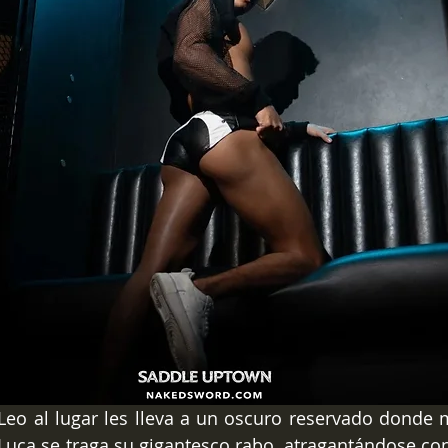
 Leo al lugar les lleva a un oscuro reservado donde ma
Luca se traga su gigantesco rabo, atragantándose con 