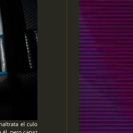
ltrata el culo 
él, pero capaz 