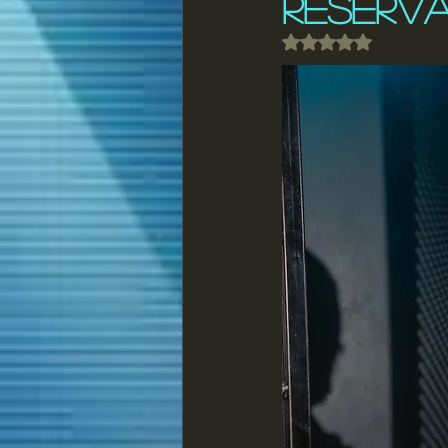
RESERV
Obtuvo NaN de 5 e