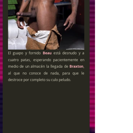
El guapo y fornido 
Beau
 está desnudo y a 
cuatro patas, esperando pacientemente en 
medio de un almacén la llegada de 
Braxton
, 
al que no conoce de nada, para que le 
destroce por completo su culo peludo.