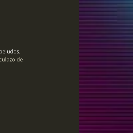
peludos, 
culazo de 