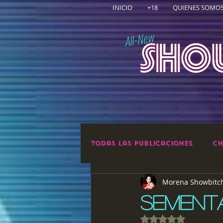
INICIO
+18
QUIENES SOMO
All-New
Todas las publicaciones
Ch
Morena Showbitc
SEMENT
Obtuvo NaN de 5 e