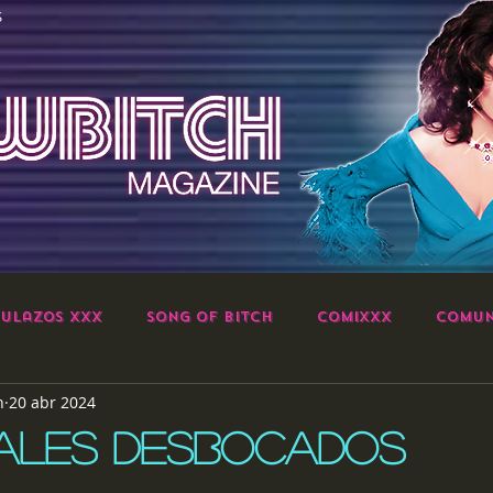
S
ulazos XXX
Song of Bitch
ComiXXX
Comun
h
20 abr 2024
ALES DESBOCADOS
strellas.