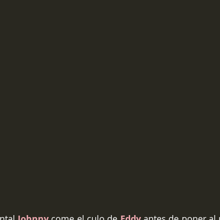
tal 
Johnny 
come el culo de 
Eddy 
antes de poner al 