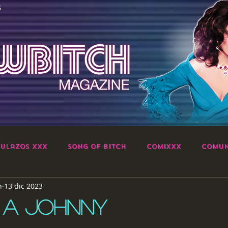
S
ulazos XXX
Song of Bitch
ComiXXX
Comun
h
13 dic 2023
 A JOHNNY
strellas.