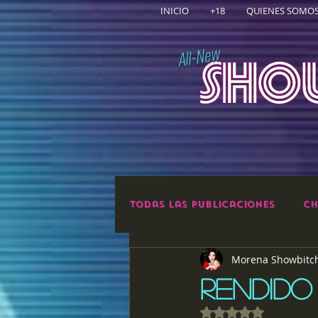
INICIO
+18
QUIENES SOMO
All-New
Todas las publicaciones
Ch
Morena Showbitc
RENDIDO
Obtuvo NaN de 5 e