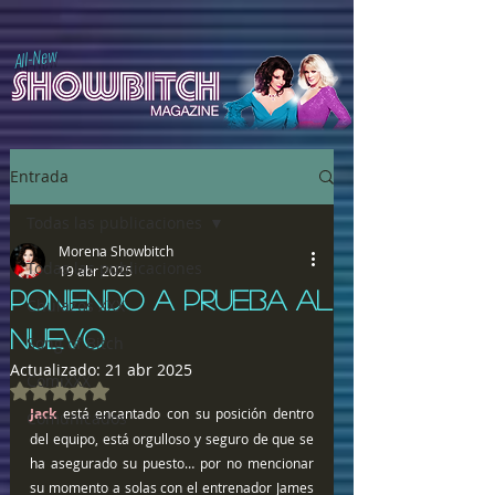
All-New
Entrada
Todas las publicaciones
Morena Showbitch
Todas las publicaciones
19 abr 2025
PONIENDO A PRUEBA AL
Chulazos XXX
NUEVO
Song of Bitch
Actualizado:
21 abr 2025
ComiXXX
Obtuvo NaN de 5 estrellas.
Jack 
está encantado con su posición dentro 
Comunicados
del equipo, está orgulloso y seguro de que se 
ha asegurado su puesto… por no mencionar 
su momento a solas con el entrenador James 