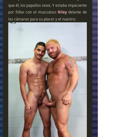
que él, los papaítos sexis. Y estaba impaciente 
por follar con el musculoso 
Riley
 delante de 
las cámaras para su placer y el nuestro.