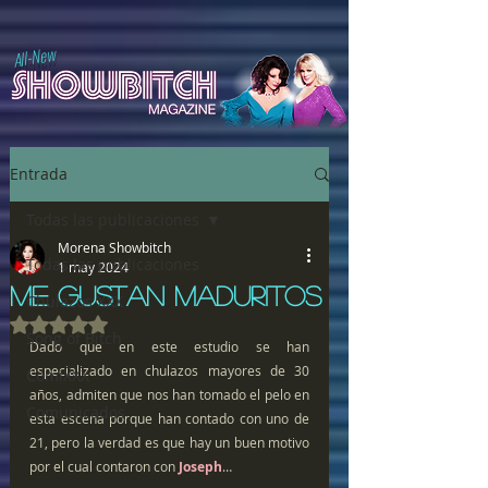
All-New
Entrada
Todas las publicaciones
Morena Showbitch
Todas las publicaciones
1 may 2024
ME GUSTAN MADURITOS
Chulazos XXX
Obtuvo NaN de 5 estrellas.
Song of Bitch
Dado que en este estudio se han 
especializado en chulazos mayores de 30 
ComiXXX
años, admiten que nos han tomado el pelo en 
Comunicados
esta escena porque han contado con uno de 
21, pero la verdad es que hay un buen motivo 
por el cual contaron con 
Joseph
…