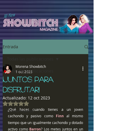
All-New
Entrada
Todas las publicaciones
Morena Showbitch
Todas las publicaciones
1 oct 2023
¡JUNTOS PARA
Chulazos XXX
DISFRUTAR!
Song of Bitch
Actualizado:
12 oct 2023
ComiXXX
Obtuvo NaN de 5 estrellas.
¿Qué haces cuando tienes a un joven 
Comunicados
cachondo y pasivo como 
Finn
 al mismo 
tiempo que un igualmente cachondo y dotado 
activo como 
Barron
? Los metes juntos en un 