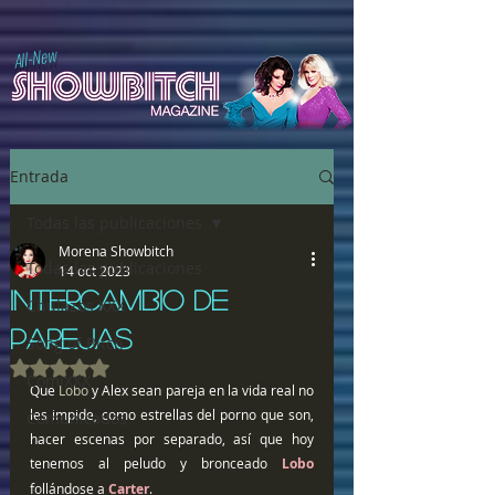
All-New
Entrada
Todas las publicaciones
Morena Showbitch
Todas las publicaciones
14 oct 2023
INTERCAMBIO DE
Chulazos XXX
PAREJAS
Song of Bitch
Obtuvo NaN de 5 estrellas.
ComiXXX
Que 
Lobo
 y Alex sean pareja en la vida real no 
les impide, como estrellas del porno que son, 
Comunicados
hacer escenas por separado, así que hoy 
tenemos al peludo y bronceado 
Lobo 
follándose a 
Carter
.