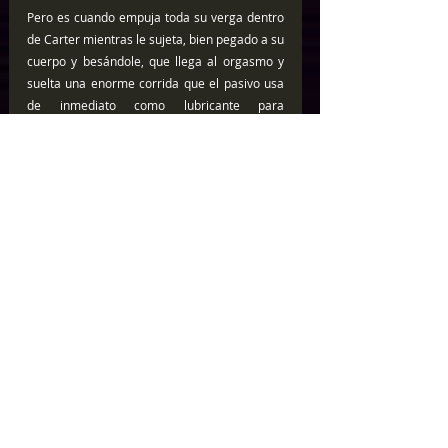
Pero es cuando empuja toda su verga dentro 
de Carter mientras le sujeta, bien pegado a su 
cuerpo y besándole, que llega al orgasmo y 
suelta una enorme corrida que el pasivo usa 
de inmediato como lubricante para 
masturbarse hasta correrse de igual manera.
¿Os extraña que todo sean sonrisas después 
de semejante follada super-satisfactoria?