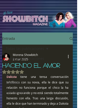
All-New
Entrada
Todas las publicaciones
Morena Showbitch
Todas las publicaciones
2 mar 2025
HACIENDO EL AMOR
Chulazos XXX
Obtuvo NaN de 5 estrellas.
Song of Bitch
Dakota 
tiene una tensa conversación 
telefónica con su novia, ella le dice que su 
ComiXXX
relación no funciona porque el chico la ha 
Comunicados
estado ignorando y no está siendo totalmente 
honesto con ella. Tras una larga discusión, 
ella le dice que han terminado y deja a Dakota 