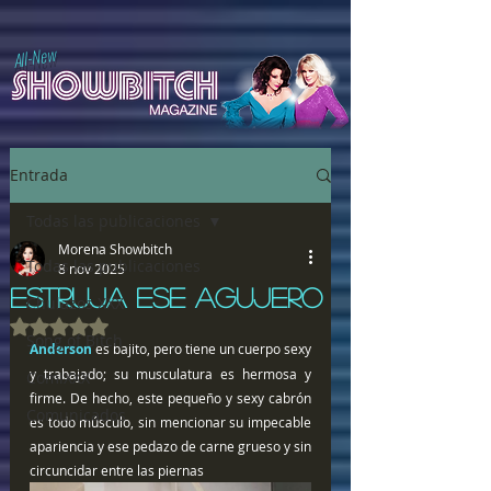
All-New
Entrada
Todas las publicaciones
Morena Showbitch
Todas las publicaciones
8 nov 2025
ESTRUJA ESE AGUJERO
Chulazos XXX
Obtuvo NaN de 5 estrellas.
Song of Bitch
Anderson 
es bajito, pero tiene un cuerpo sexy 
y trabajado; su musculatura es hermosa y 
ComiXXX
firme. De hecho, este pequeño y sexy cabrón 
Comunicados
es todo músculo, sin mencionar su impecable 
apariencia y ese pedazo de carne grueso y sin 
circuncidar entre las piernas