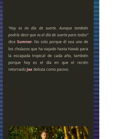
“Hoy es mi día de suerte. Aunque también 
podría decir que es el día de suerte para todos” 
dice 
Sumner
. No solo porque él sea uno de 
los chulazos que ha viajado hasta Hawái para 
la escapada tropical de cada año, también 
porque hoy es el día en que el recién 
retornado
 Jax 
debuta como pasivo.