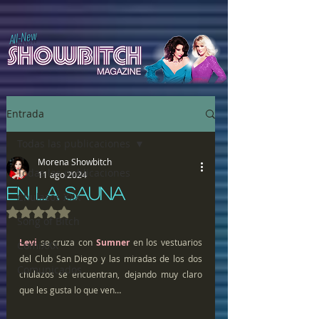
All-New
Entrada
Todas las publicaciones
Morena Showbitch
Todas las publicaciones
11 ago 2024
EN LA SAUNA
Chulazos XXX
Obtuvo NaN de 5 estrellas.
Song of Bitch
Levi
 se cruza con 
Sumner
 en los vestuarios 
ComiXXX
del Club San Diego y las miradas de los dos 
Comunicados
chulazos se encuentran, dejando muy claro 
que les gusta lo que ven…