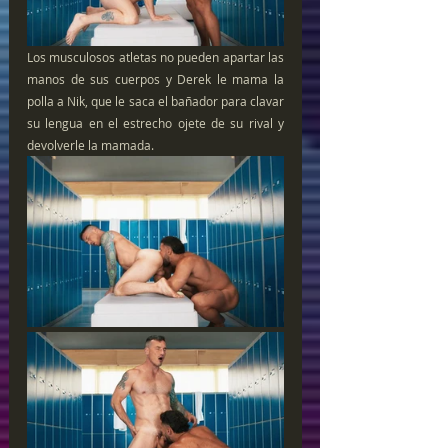
Los musculosos atletas no pueden apartar las 
manos de sus cuerpos y Derek le mama la 
polla a Nik, que le saca el bañador para clavar 
su lengua en el estrecho ojete de su rival y 
devolverle la mamada.