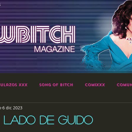
S
ulazos XXX
Song of Bitch
ComiXXX
Comun
h
6 dic 2023
 LADO DE GUIDO
strellas.