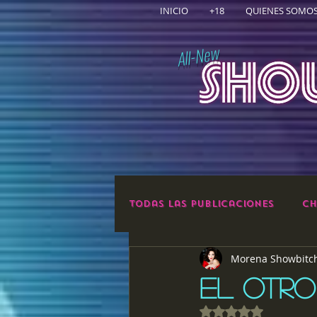
INICIO
+18
QUIENES SOMO
All-New
Todas las publicaciones
Ch
Morena Showbitc
EL OTRO
Obtuvo NaN de 5 e