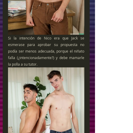
Si la intención de Nico era que Jack se 
esmerase para aprobar su propuesta no 
podía ser menos adecuada, porque el niñato 
falla (¿intencionadamente?) y debe mamarle 
la polla a su tutor.