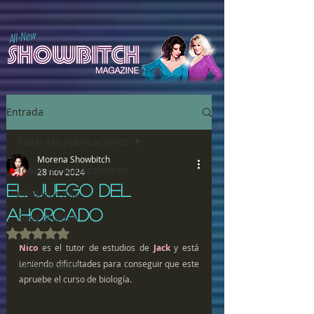
All-New
Entrada
Todas las publicaciones
Morena Showbitch
Todas las publicaciones
28 nov 2024
EL JUEGO DEL
Chulazos XXX
AHORCADO
Song of Bitch
Obtuvo NaN de 5 estrellas.
ComiXXX
Nico
 es el tutor de estudios de 
Jack 
y está 
teniendo dificultades para conseguir que este 
Comunicados
apruebe el curso de biología.