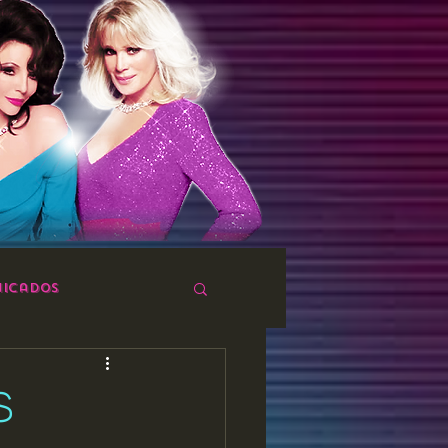
icados
S