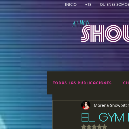
INICIO
+18
QUIENES SOMO
All-New
Todas las publicaciones
Ch
Morena Showbitc
EL GYM
Obtuvo NaN de 5 e