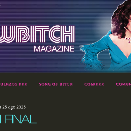
S
ulazos XXX
Song of Bitch
ComiXXX
Comun
h
25 ago 2025
 FINAL
strellas.