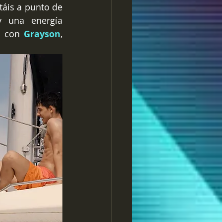
táis a punto de 
 una energía 
s con 
Grayson
, 