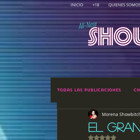
INICIO
+18
QUIENES SOMO
All-New
Todas las publicaciones
Ch
Morena Showbitc
EL GRAN
Obtuvo NaN de 5 e