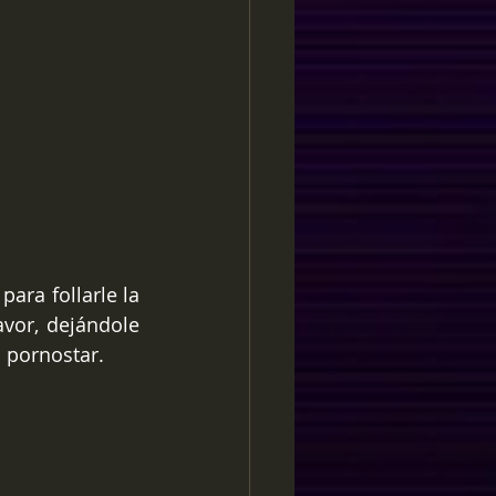
ara follarle la 
vor, dejándole 
 pornostar.