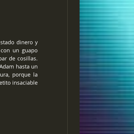
tado dinero y 
 con un guapo 
r de cosillas. 
 Adam hasta un 
ra, porque la 
tito insaciable 