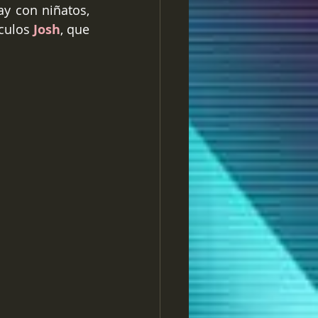
 con niñatos, 
culos
 Josh
, que 