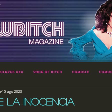
S
ulazos XXX
Song of Bitch
ComiXXX
Comun
h
15 ago 2023
DE LA INOCENCIA
strellas.