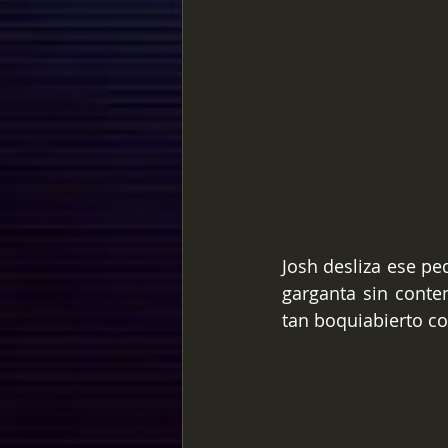
Josh desliza ese pe
garganta sin contem
tan boquiabierto c