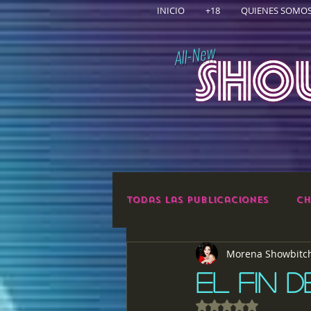
INICIO
+18
QUIENES SOMO
All-New
Todas las publicaciones
Ch
Morena Showbitc
EL FIN 
Obtuvo NaN de 5 e