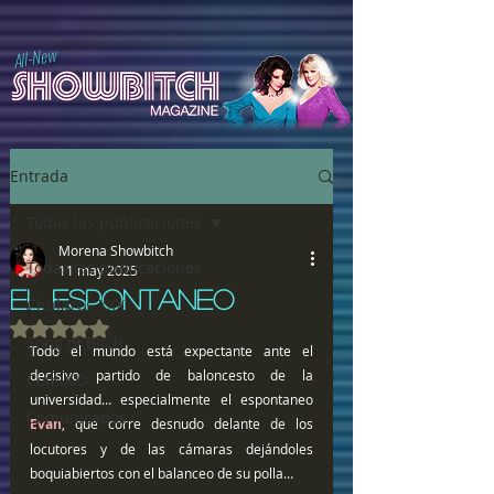
All-New
Entrada
Todas las publicaciones
Morena Showbitch
Todas las publicaciones
11 may 2025
EL ESPONTANEO
Chulazos XXX
Obtuvo NaN de 5 estrellas.
Song of Bitch
Todo el mundo está expectante ante el 
decisivo partido de baloncesto de la 
ComiXXX
universidad… especialmente el espontaneo 
Comunicados
Evan
, que corre desnudo delante de los 
locutores y de las cámaras dejándoles 
boquiabiertos con el balanceo de su polla…