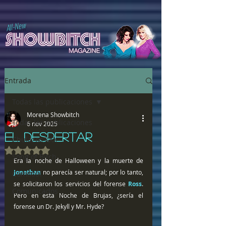
All-New
Entrada
Todas las publicaciones
Morena Showbitch
Todas las publicaciones
6 nov 2025
EL DESPERTAR
Chulazos XXX
Obtuvo NaN de 5 estrellas.
Song of Bitch
Era la noche de Halloween y la muerte de
Jonathan
 no parecía ser natural; por lo tanto, 
ComiXXX
se solicitaron los servicios del forense 
Ross
. 
Comunicados
Pero en esta Noche de Brujas, ¿sería el 
forense un Dr. Jekyll y Mr. Hyde? 