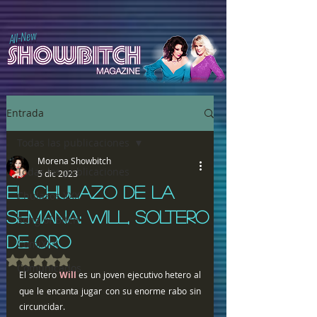
All-New
Entrada
Todas las publicaciones
Morena Showbitch
Todas las publicaciones
5 dic 2023
EL CHULAZO DE LA
Chulazos XXX
SEMANA: WILL, SOLTERO
Song of Bitch
DE ORO
ComiXXX
Obtuvo NaN de 5 estrellas.
Comunicados
El soltero 
Will 
es un joven ejecutivo hetero al 
que le encanta jugar con su enorme rabo sin 
circuncidar.