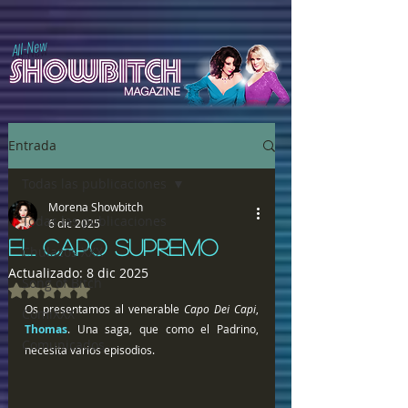
All-New
Entrada
Todas las publicaciones
Morena Showbitch
Todas las publicaciones
6 dic 2025
EL CAPO SUPREMO
Chulazos XXX
Actualizado:
8 dic 2025
Song of Bitch
Obtuvo NaN de 5 estrellas.
Os presentamos al venerable 
Capo Dei Capi
, 
ComiXXX
Thomas
. Una saga, que como el Padrino, 
Comunicados
necesita varios episodios.