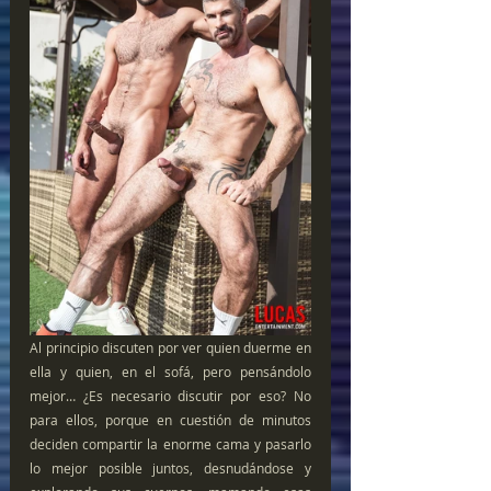
Al principio discuten por ver quien duerme en 
ella y quien, en el sofá, pero pensándolo 
mejor… ¿Es necesario discutir por eso? No 
para ellos, porque en cuestión de minutos 
deciden compartir la enorme cama y pasarlo 
lo mejor posible juntos, desnudándose y 