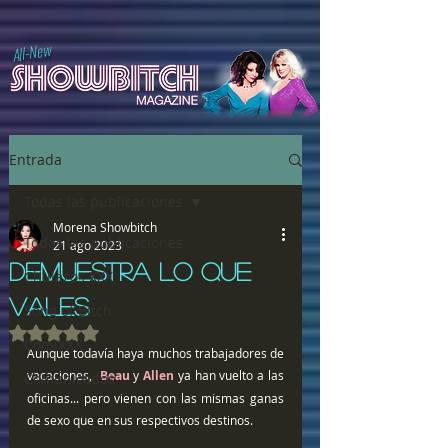
All-New
Entrada
Todas las publicaciones
Morena Showbitch
Todas las publicaciones
21 ago 2023
DEMUESTRA LO QUE
Chulazos XXX
VALES
Song of Bitch
Obtuvo NaN de 5 estrellas.
ComiXXX
Aunque todavía haya muchos trabajadores de 
vacaciones,  
Beau
 y 
Allen 
ya han vuelto a las 
Comunicados
oficinas... pero vienen con las mismas ganas 
de sexo que en sus respectivos destinos.