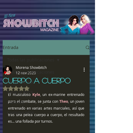
All-New
Entrada
Todas las publicaciones
Morena Showbitch
Todas las publicaciones
12 nov 2023
CUERPO A CUERPO
Chulazos XXX
Obtuvo NaN de 5 estrellas.
Song of Bitch
El musculoso 
Kyle
, un ex-marine entrenado 
para el combate, se junta con 
Theo
, un joven 
ComiXXX
entrenado en varias artes marciales, así que 
Comunicados
tras una pelea cuerpo a cuerpo, el resultado 
es... una follada por turnos.