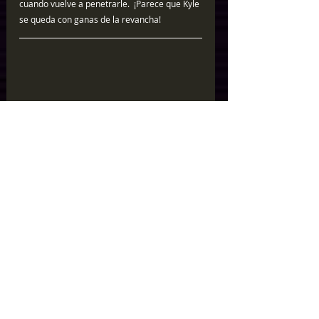
cuando vuelve a penetrarle.  ¡Parece que Kyle 
se queda con ganas de la revancha!