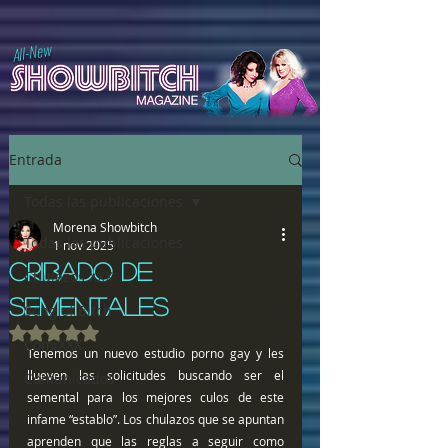
All-New
Entrada
Todas las publicaciones
Morena Showbitch
Todas las publicaciones
1 nov 2025
CRIBADO DE
Chulazos XXX
SEMENTALES
Song of Bitch
Obtuvo NaN de 5 estrellas.
ComiXXX
Tenemos un nuevo estudio porno gay y les 
llueven las solicitudes buscando ser el 
Comunicados
semental para los mejores culos de este 
infame “establo”. Los chulazos que se apuntan 
aprenden que las reglas a seguir como 