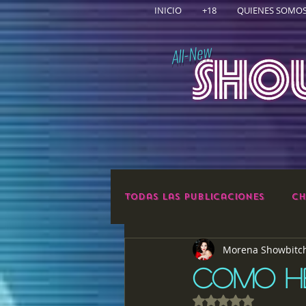
INICIO
+18
QUIENES SOMO
All-New
Todas las publicaciones
Ch
Morena Showbitc
COMO H
Obtuvo NaN de 5 e