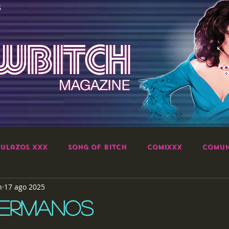
S
ulazos XXX
Song of Bitch
ComiXXX
Comun
h
17 ago 2025
ERMANOS
strellas.