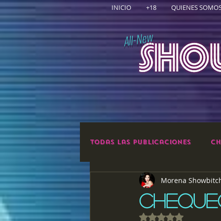
INICIO
+18
QUIENES SOMO
All-New
Todas las publicaciones
Ch
Morena Showbitc
CHEQUEO
Obtuvo NaN de 5 e