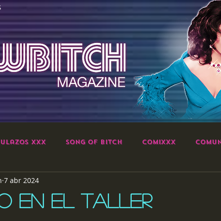
S
ulazos XXX
Song of Bitch
ComiXXX
Comun
h
7 abr 2024
 EN EL TALLER
strellas.