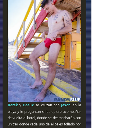
Derek 
y 
Beaux
 se cruzan con 
Jaxon
 en la 
playa y le preguntan si les quiere acompañar 
de vuelta al hotel, donde se desmadrarán con 
un trío donde cada uno de ellos es follado por 