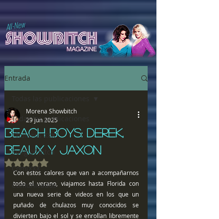
All-New
Entrada
Todas las publicaciones
Morena Showbitch
Todas las publicaciones
29 jun 2025
BEACH BOYS: DEREK,
Chulazos XXX
BEAUX Y JAXON
Song of Bitch
Obtuvo NaN de 5 estrellas.
ComiXXX
Con estos calores que van a acompañarnos 
todo el verano, viajamos hasta Florida con 
Comunicados
una nueva serie de videos en los que un 
puñado de chulazos muy conocidos se 
divierten bajo el sol y se enrollan libremente 