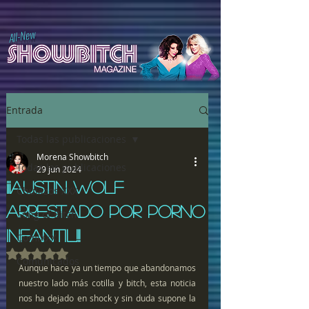
All-New
Entrada
Todas las publicaciones
Morena Showbitch
Todas las publicaciones
29 jun 2024
¡¡¡AUSTIN WOLF
Chulazos XXX
ARRESTADO POR PORNO
Song of Bitch
INFANTIL!!!
ComiXXX
Obtuvo NaN de 5 estrellas.
Comunicados
Aunque hace ya un tiempo que abandonamos 
nuestro lado más cotilla y bitch, esta noticia 
nos ha dejado en shock y sin duda supone la 