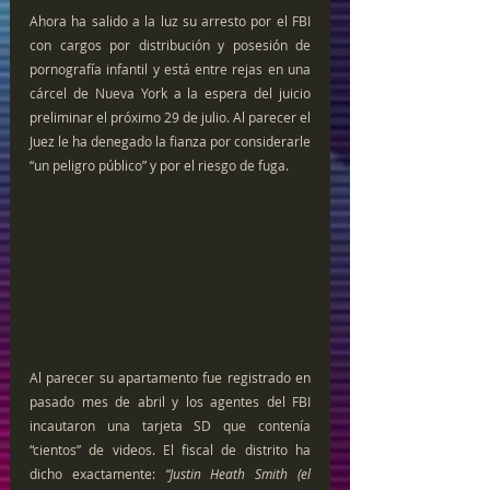
Ahora ha salido a la luz su arresto por el FBI 
con cargos por distribución y posesión de 
pornografía infantil y está entre rejas en una 
cárcel de Nueva York a la espera del juicio 
preliminar el próximo 29 de julio. Al parecer el 
Juez le ha denegado la fianza por considerarle 
“un peligro público” y por el riesgo de fuga.
Al parecer su apartamento fue registrado en 
pasado mes de abril y los agentes del FBI 
incautaron una tarjeta SD que contenía 
“cientos” de videos. El fiscal de distrito ha 
dicho exactamente: 
“Justin Heath Smith (el 