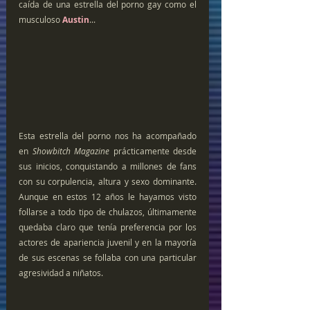
caída de una estrella del porno gay como el 
musculoso 
Austin
...
Esta estrella del porno nos ha acompañado 
en 
Showbitch Magazine 
prácticamente desde 
sus inicios, conquistando a millones de fans 
con su corpulencia, altura y sexo dominante. 
Aunque en estos 12 años le hayamos visto 
follarse a todo tipo de chulazos, últimamente 
quedaba claro que tenía preferencia por los 
actores de apariencia juvenil y en la mayoría 
de sus escenas se follaba con una particular 
agresividad a niñatos.