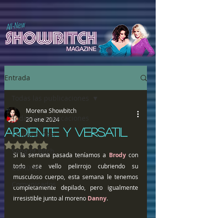
All-New
Entrada
Todas las publicaciones
Morena Showbitch
Todas las publicaciones
20 ene 2024
ARDIENTE Y VERSATIL
Chulazos XXX
Obtuvo NaN de 5 estrellas.
Song of Bitch
Si la semana pasada teníamos a 
Brody 
con 
todo ese vello pelirrojo cubriendo su 
ComiXXX
musculoso cuerpo, esta semana le tenemos 
Comunicados
completamente depilado, pero igualmente 
irresistible junto al moreno 
Danny
.