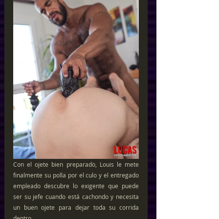
Con el ojete bien preparado, Louis le mete 
finalmente su polla por el culo y el entregado 
empleado descubre lo exigente que puede 
ser su jefe cuando está cachondo y necesita 
un buen ojete para dejar toda su corrida 
dentro…