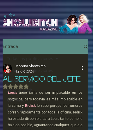
All-New
Entrada
Todas las publicaciones
Morena Showbitch
Todas las publicaciones
12 dic 2024
AL SERVICIO DEL JEFE
Chulazos XXX
Obtuvo NaN de 5 estrellas.
Song of Bitch
Louis
 tiene fama de ser implacable en los 
negocios, pero todavía es más implacable en 
ComiXXX
la cama y 
Ridick
 lo sabe porque los rumores 
Comunicados
corren rápidamente por toda la oficina. Ridick 
ha estado disponible para Louis tanto como le 
ha sido posible, aguantando cualquier queja o 