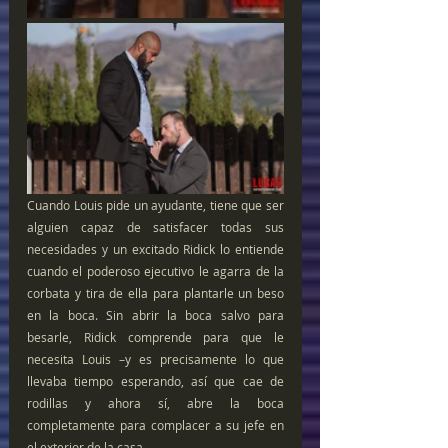
Cuando Louis pide un ayudante, tiene que ser 
alguien capaz de satisfacer todas sus 
necesidades y un excitado Ridick lo entiende 
cuando el poderoso ejecutivo le agarra de la 
corbata y tira de ella para plantarle un beso 
en la boca. Sin abrir la boca salvo para 
besarle, Ridick comprende para que le 
necesita Louis –y es precisamente lo que 
llevaba tiempo esperando, así que cae de 
rodillas y ahora sí, abre la boca 
completamente para complacer a su jefe en 
el exterior de la casa.