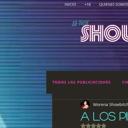
INICIO
+18
QUIENES SOMO
All-New
Todas las publicaciones
Ch
Morena Showbitc
A LOS P
Obtuvo NaN de 5 e