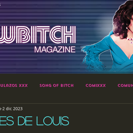
S
ulazos XXX
Song of Bitch
ComiXXX
Comun
h
2 dic 2023
IES DE LOUIS
strellas.