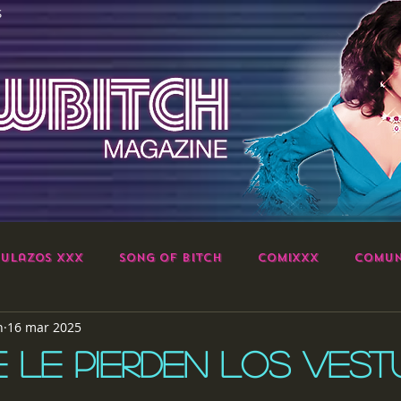
S
ulazos XXX
Song of Bitch
ComiXXX
Comun
h
16 mar 2025
 LE PIERDEN LOS VEST
strellas.