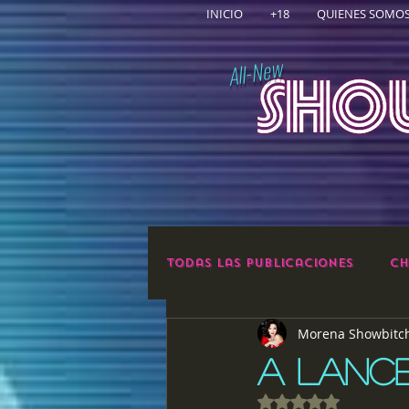
INICIO
+18
QUIENES SOMO
All-New
Todas las publicaciones
Ch
Morena Showbitc
A LANCE
Obtuvo NaN de 5 e