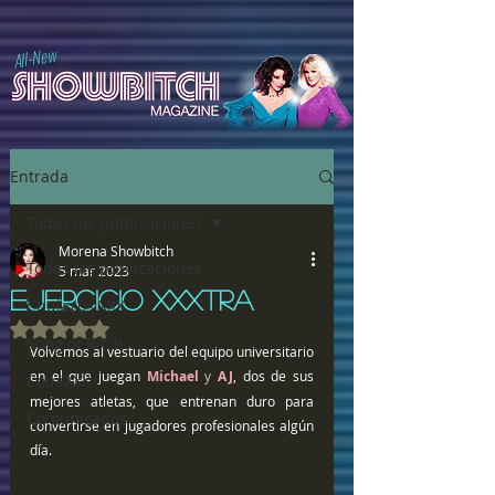
All-New
Entrada
Todas las publicaciones
Morena Showbitch
Todas las publicaciones
5 mar 2023
EJERCICIO XXXTRA
Chulazos XXX
Obtuvo NaN de 5 estrellas.
Song of Bitch
Volvemos al vestuario del equipo universitario 
en el que juegan 
Michael 
y
 AJ
, dos de sus 
ComiXXX
mejores atletas, que entrenan duro para 
Comunicados
convertirse en jugadores profesionales algún 
día. 