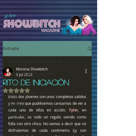
All-New
Entrada
Todas las publicaciones
Morena Showbitch
Todas las publicaciones
8 jul 2023
RITO DE INICIACIÓN
Chulazos XXX
Obtuvo NaN de 5 estrellas.
Song of Bitch
Estos dos jóvenes son unos completos salidos 
y no creo que pudiésemos cansarnos de ver a 
ComiXXX
cada uno de ellos en acción. 
Tyler
, en 
Comunicados
particular, es todo un regalo viendo como 
folla con otro chico. No vamos a decir que no 
disfrutemos de cada centimetro (¡y son 