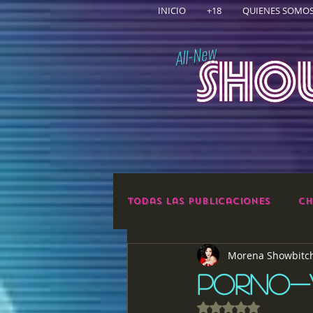
INICIO
+18
QUIENES SOMO
All-New
Todas las publicaciones
Ch
Morena Showbitc
PORNO-V
Obtuvo NaN de 5 e