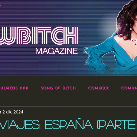
S
ulazos XXX
Song of Bitch
ComiXXX
Comun
h
2 dic 2024
IAJES: ESPAÑA (PARTE 
strellas.