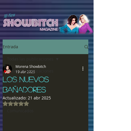
All-New
Entrada
Todas las publicaciones
Morena Showbitch
Todas las publicaciones
19 abr 2025
LOS NUEVOS
Chulazos XXX
BAÑADORES
Song of Bitch
Actualizado:
21 abr 2025
ComiXXX
Obtuvo NaN de 5 estrellas.
Comunicados