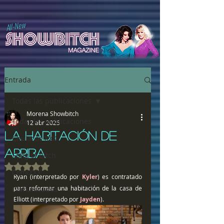
All-New
Entrada
Todas las publicaciones
Morena Showbitch
Todas las publicaciones
12 abr 2025
LA HABITACIÓN DE
Chulazos XXX
ARRIBA
Song of Bitch
Obtuvo NaN de 5 estrellas.
ComiXXX
Ryan (interpretado por 
Kyler
) es contratado 
para reformar una habitación de la casa de 
Comunicados
Elliott (interpretado por
 Jayden
).